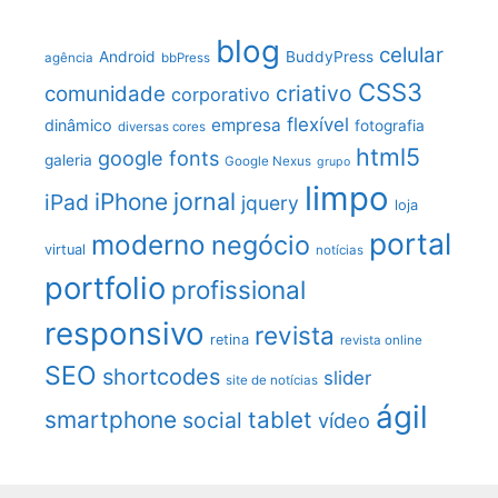
blog
celular
Android
BuddyPress
agência
bbPress
CSS3
criativo
comunidade
corporativo
flexível
empresa
dinâmico
fotografia
diversas cores
html5
google fonts
galeria
Google Nexus
grupo
limpo
jornal
iPhone
iPad
jquery
loja
portal
moderno
negócio
virtual
notícias
portfolio
profissional
responsivo
revista
retina
revista online
SEO
shortcodes
slider
site de notícias
ágil
smartphone
tablet
social
vídeo