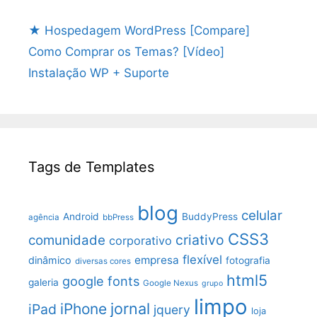
★ Hospedagem WordPress [Compare]
Como Comprar os Temas? [Vídeo]
Instalação WP + Suporte
Tags de Templates
blog
celular
Android
BuddyPress
agência
bbPress
CSS3
criativo
comunidade
corporativo
flexível
empresa
dinâmico
fotografia
diversas cores
html5
google fonts
galeria
Google Nexus
grupo
limpo
jornal
iPhone
iPad
jquery
loja