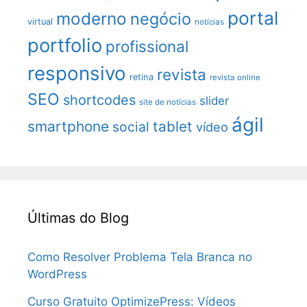
portal
moderno
negócio
virtual
notícias
portfolio
profissional
responsivo
revista
retina
revista online
SEO
shortcodes
slider
site de notícias
ágil
smartphone
tablet
social
vídeo
Últimas do Blog
Como Resolver Problema Tela Branca no
WordPress
Curso Gratuito OptimizePress: Vídeos