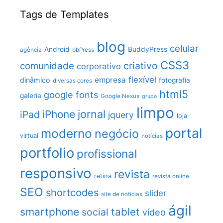
Tags de Templates
blog
celular
Android
BuddyPress
agência
bbPress
CSS3
criativo
comunidade
corporativo
flexível
empresa
dinâmico
fotografia
diversas cores
html5
google fonts
galeria
Google Nexus
grupo
limpo
jornal
iPhone
iPad
jquery
loja
portal
moderno
negócio
virtual
notícias
portfolio
profissional
responsivo
revista
retina
revista online
SEO
shortcodes
slider
site de notícias
ágil
smartphone
tablet
social
vídeo