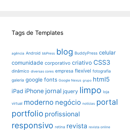
Tags de Templates
blog
celular
Android
BuddyPress
agência
bbPress
CSS3
criativo
comunidade
corporativo
flexível
empresa
dinâmico
fotografia
diversas cores
html5
google fonts
galeria
Google Nexus
grupo
limpo
jornal
iPhone
iPad
jquery
loja
portal
moderno
negócio
virtual
notícias
portfolio
profissional
responsivo
revista
retina
revista online