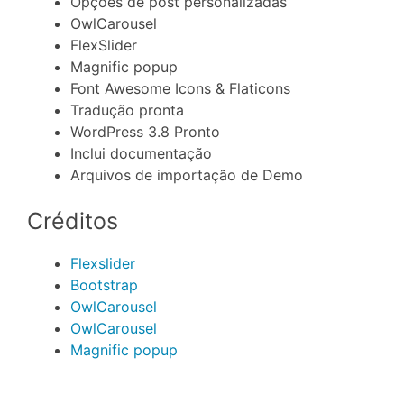
Opções de post personalizadas
OwlCarousel
FlexSlider
Magnific popup
Font Awesome Icons & Flaticons
Tradução pronta
WordPress 3.8 Pronto
Inclui documentação
Arquivos de importação de Demo
Créditos
Flexslider
Bootstrap
OwlCarousel
OwlCarousel
Magnific popup