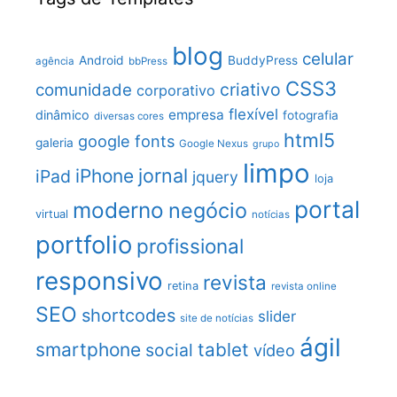
blog
celular
Android
BuddyPress
agência
bbPress
CSS3
criativo
comunidade
corporativo
flexível
empresa
dinâmico
fotografia
diversas cores
html5
google fonts
galeria
Google Nexus
grupo
limpo
jornal
iPhone
iPad
jquery
loja
portal
moderno
negócio
virtual
notícias
portfolio
profissional
responsivo
revista
retina
revista online
SEO
shortcodes
slider
site de notícias
ágil
smartphone
tablet
social
vídeo