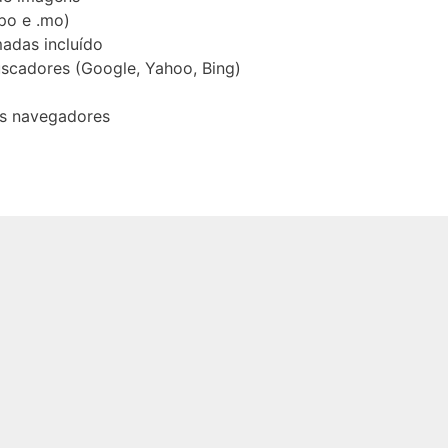
.po e .mo)
adas incluído
scadores (Google, Yahoo, Bing)
is navegadores