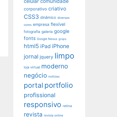
celular
comunidade
criativo
corporativo
CSS3
dinâmico
diversas
flexível
empresa
cores
google
fotografia
galeria
fonts
Google Nexus
grupo
html5
iPhone
iPad
limpo
jornal
jquery
moderno
loja virtual
negócio
notícias
portfolio
portal
profissional
responsivo
retina
revista
revista online