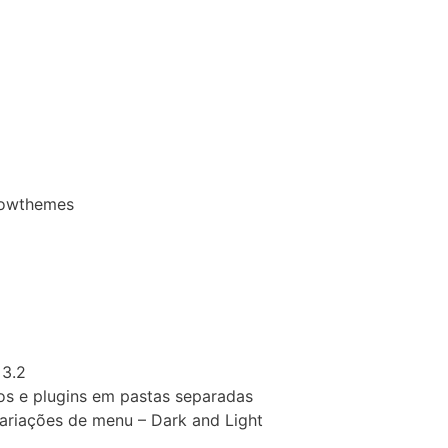
Bowthemes
 3.2
s e plugins em pastas separadas
 variações de menu – Dark and Light