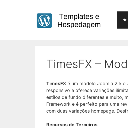
Pular
para
o
★ 
conteúdo
TimesFX – Mod
TimesFX
é um modelo Joomla 2.5 e J
responsivo e oferece variações ilimit
estilos de fundo diferentes e muito,
Framework e é perfeito para uma revi
com duas variações homepage. Desfru
Recursos de Terceiros