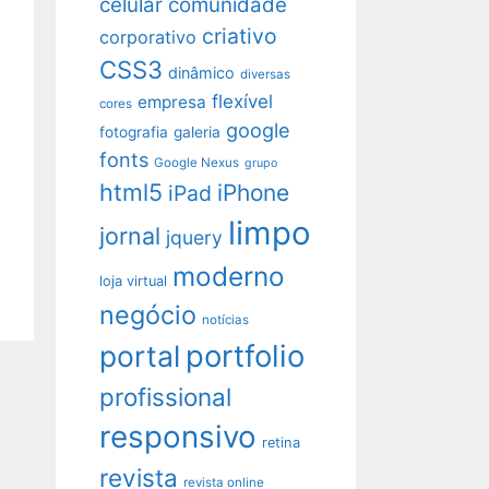
celular
comunidade
criativo
corporativo
CSS3
dinâmico
diversas
flexível
empresa
cores
google
fotografia
galeria
fonts
Google Nexus
grupo
html5
iPhone
iPad
limpo
jornal
jquery
moderno
loja virtual
negócio
notícias
portfolio
portal
profissional
responsivo
retina
revista
revista online