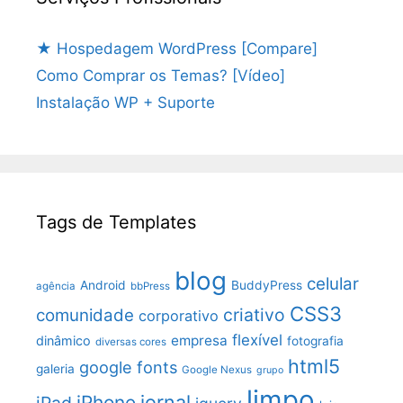
★ Hospedagem WordPress [Compare]
Como Comprar os Temas? [Vídeo]
Instalação WP + Suporte
Tags de Templates
blog
celular
Android
BuddyPress
agência
bbPress
CSS3
criativo
comunidade
corporativo
flexível
empresa
dinâmico
fotografia
diversas cores
html5
google fonts
galeria
Google Nexus
grupo
limpo
jornal
iPhone