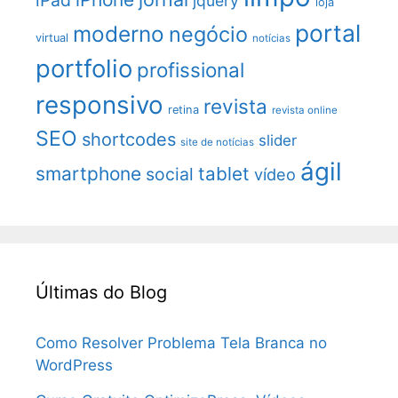
iPad
jquery
loja
portal
moderno
negócio
virtual
notícias
portfolio
profissional
responsivo
revista
retina
revista online
SEO
shortcodes
slider
site de notícias
ágil
smartphone
tablet
social
vídeo
Últimas do Blog
Como Resolver Problema Tela Branca no
WordPress