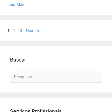
Leia Mais
Page
Page
Page
1
2
3
Next
→
Buscar
Pesquisar
por:
Serviços Profissionais