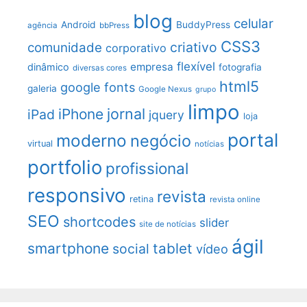
blog
celular
Android
BuddyPress
agência
bbPress
CSS3
criativo
comunidade
corporativo
flexível
empresa
dinâmico
fotografia
diversas cores
html5
google fonts
galeria
Google Nexus
grupo
limpo
jornal
iPhone
iPad
jquery
loja
portal
moderno
negócio
virtual
notícias
portfolio
profissional
responsivo
revista
retina
revista online
SEO
shortcodes
slider
site de notícias
ágil
smartphone
tablet
social
vídeo