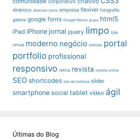
CSS3
criativo
comunidade
corporativo
flexível
empresa
dinâmico
fotografia
diversas cores
html5
google fonts
galeria
Google Nexus
grupo
limpo
jornal
iPhone
iPad
jquery
loja
portal
moderno
negócio
virtual
notícias
portfolio
profissional
responsivo
revista
retina
revista online
SEO
shortcodes
slider
site de notícias
ágil
smartphone
tablet
social
vídeo
Últimas do Blog